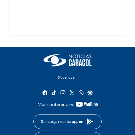
Síguenos en:
facebook
tiktok
instagram
twitter
whatsapp
google
youtube-
Más contenido en
footer
Descarga nuestra app en