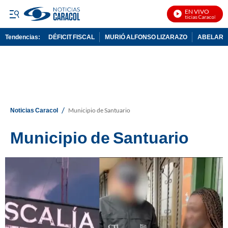
EN VIVO
Noticias Caracol En Vi
Tendencias:
DÉFICIT FISCAL
MURIÓ ALFONSO LIZARAZO
ABELARDO
PUBLICIDAD
/
Noticias Caracol
Municipio de Santuario
Municipio de Santuario