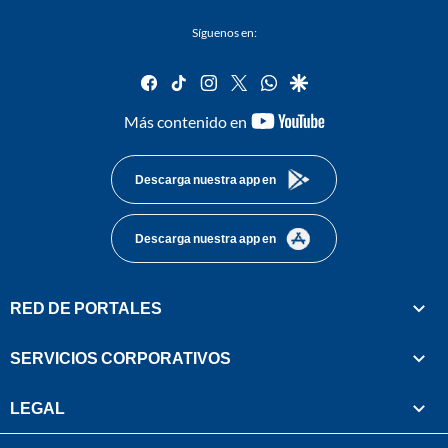
Síguenos en:
facebook
tiktok
instagram
twitter
whatsapp
google
youtube-
Más contenido en
footer
Descarga nuestra app en
Descarga nuestra app en
RED DE PORTALES
SERVICIOS CORPORATIVOS
LEGAL