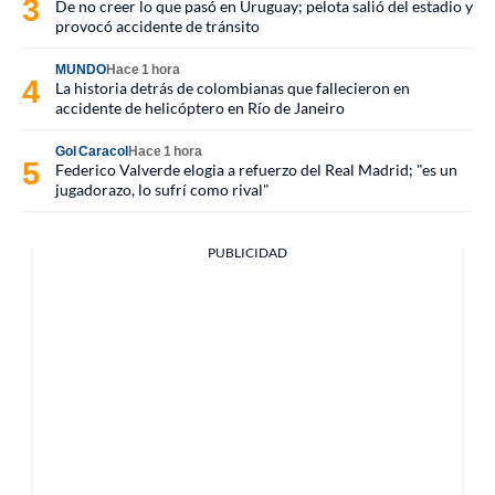
De no creer lo que pasó en Uruguay; pelota salió del estadio y
provocó accidente de tránsito
MUNDO
Hace 1 hora
La historia detrás de colombianas que fallecieron en
accidente de helicóptero en Río de Janeiro
Gol Caracol
Hace 1 hora
Federico Valverde elogia a refuerzo del Real Madrid; "es un
jugadorazo, lo sufrí como rival"
PUBLICIDAD