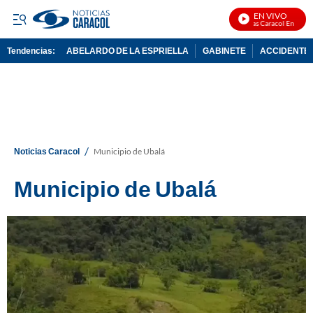
EN VIVO
Noticias Caracol En Vivo
Tendencias:
ABELARDO DE LA ESPRIELLA
GABINETE
ACCIDENTE 
PUBLICIDAD
/
Noticias Caracol
Municipio de Ubalá
Municipio de Ubalá