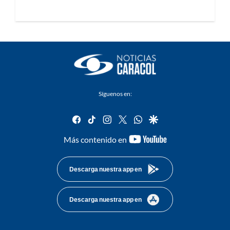
Síguenos en:
facebook
tiktok
instagram
twitter
whatsapp
google
youtube-
Más contenido en
footer
Descarga nuestra app en
Descarga nuestra app en