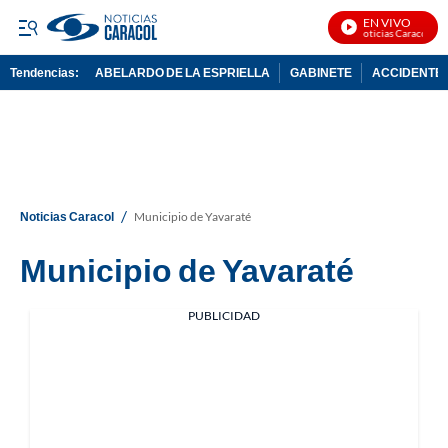
EN VIVO
Noticias Caracol En 
Tendencias:
ABELARDO DE LA ESPRIELLA
GABINETE
ACCIDENTE 
PUBLICIDAD
/
Noticias Caracol
Municipio de Yavaraté
Municipio de Yavaraté
PUBLICIDAD