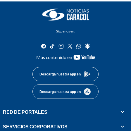
Síguenos en:
facebook
tiktok
instagram
twitter
whatsapp
google
youtube-
Más contenido en
footer
Descarga nuestra app en
Descarga nuestra app en
RED DE PORTALES
SERVICIOS CORPORATIVOS