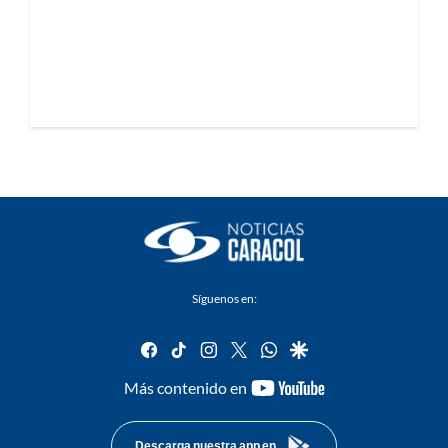
Síguenos en:
facebook
tiktok
instagram
twitter
whatsapp
google
youtube-
Más contenido en
footer
Descarga nuestra app en