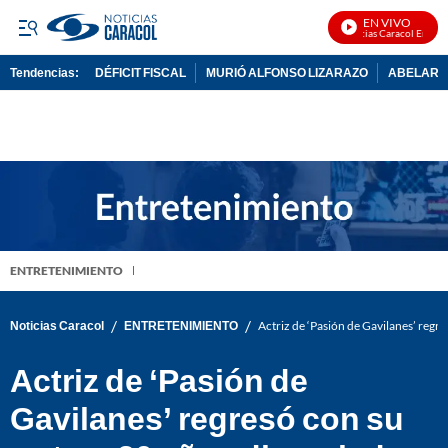
EN VIVO
Noticias Caracol En Vivo
Tendencias:
DÉFICIT FISCAL
MURIÓ ALFONSO LIZARAZO
ABELARDO
PUBLICIDAD
ENTRETENIMIENTO
/
/
Noticias Caracol
ENTRETENIMIENTO
Actriz de ‘Pasión de Gavilanes’ regr
Actriz de ‘Pasión de
Gavilanes’ regresó con su