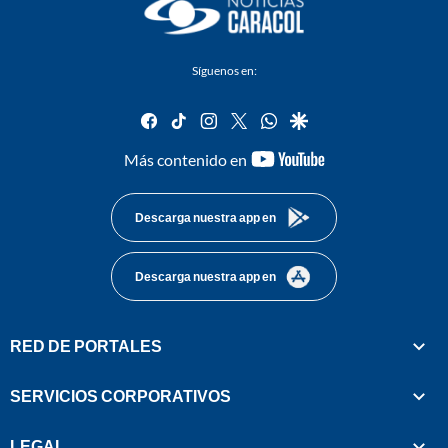
Síguenos en:
facebook
tiktok
instagram
twitter
whatsapp
google
youtube-
Más contenido en
footer
Descarga nuestra app en
Descarga nuestra app en
RED DE PORTALES
SERVICIOS CORPORATIVOS
LEGAL