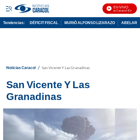
EN VIVO
Noticias Caracol En Vivo
Tendencias:
DÉFICIT FISCAL
MURIÓ ALFONSO LIZARAZO
ABELARDO
PUBLICIDAD
/
Noticias Caracol
San Vicente Y Las Granadinas
San Vicente Y Las
Granadinas