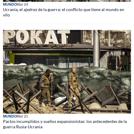
MUNDO
Mar 24
Ucrania, el ajedrez de la guerra: el conflicto que tiene al mundo en
vilo
MUNDO
Mar 21
Pactos incumplidos y sueños expansionistas: los antecedentes de la
guerra Rusia-Ucrania