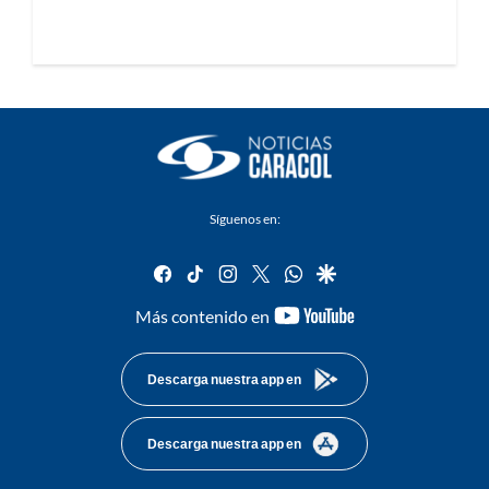
Síguenos en:
facebook
tiktok
instagram
twitter
whatsapp
google
youtube-
Más contenido en
footer
Descarga nuestra app en
Descarga nuestra app en