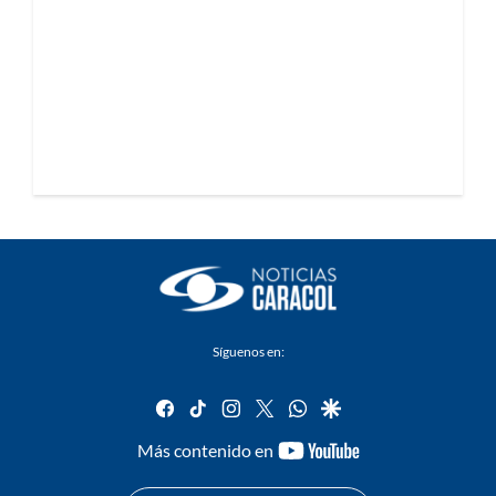
Síguenos en:
facebook
tiktok
instagram
twitter
whatsapp
google
youtube-
Más contenido en
footer