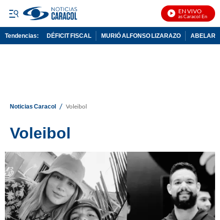
EN VIVO
Noticias Caracol En Vivo
Tendencias:
DÉFICIT FISCAL
MURIÓ ALFONSO LIZARAZO
ABELARDO
PUBLICIDAD
/
Noticias Caracol
Voleibol
Voleibol