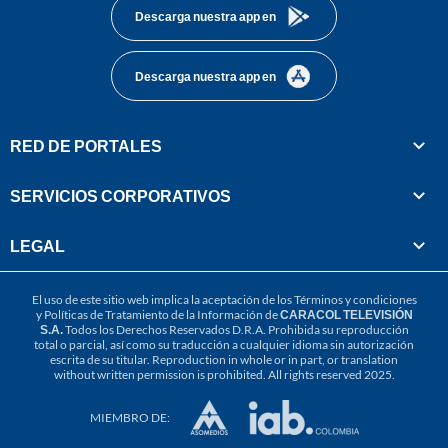
Descarga nuestra app en
Descarga nuestra app en
RED DE PORTALES
SERVICIOS CORPORATIVOS
LEGAL
El uso de este sitio web implica la aceptación de los
Términos y condiciones
y
Políticas de Tratamiento de la Información
de
CARACOL TELEVISIÓN
S.A.
Todos los Derechos Reservados D.R.A. Prohibida su reproducción
total o parcial, así como su traducción a cualquier idioma sin autorización
escrita de su titular. Reproduction in whole or in part, or translation
without written permission is prohibited. All rights reserved 2025.
MIEMBRO DE: