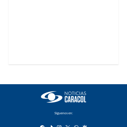
Síguenos en:
facebook
tiktok
instagram
twitter
whatsapp
google