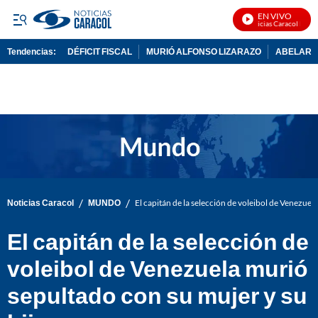
EN VIVO
Noticias Caracol En Viv
Tendencias:
DÉFICIT FISCAL
MURIÓ ALFONSO LIZARAZO
ABELARDO
PUBLICIDAD
/
/
Noticias Caracol
MUNDO
El capitán de la selección de voleibol de Venezuel
El capitán de la selección de
voleibol de Venezuela murió
sepultado con su mujer y su