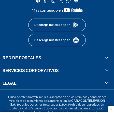
youtube-
Más contenido en
footer
Descarga nuestra app en
Descarga nuestra app en
RED DE PORTALES
SERVICIOS CORPORATIVOS
LEGAL
El uso de este sitio web implica la aceptación de los
Términos y condiciones
y
Políticas de Tratamiento de la Información
de
CARACOL TELEVISIÓN
S.A.
Todos los Derechos Reservados D.R.A. Prohibida su reproducción
total o parcial, así como su traducción a cualquier idioma sin autorización
cl
escrita de su titular. Reproduction in whole or in part, or translation