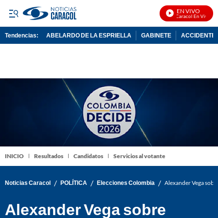
EN VIVO
Noticias Caracol En Vivo
Tendencias:
ABELARDO DE LA ESPRIELLA
GABINETE
ACCIDENTE 
PUBLICIDAD
INICIO
Resultados
Candidatos
Servicios al votante
/
/
/
Noticias Caracol
POLÍTICA
Elecciones Colombia
Alexander Vega sobre
Alexander Vega sobre