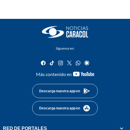
Síguenos en:
facebook
tiktok
instagram
twitter
whatsapp
google
youtube-
Más contenido en
footer
Descarga nuestra app en
Descarga nuestra app en
RED DE PORTALES