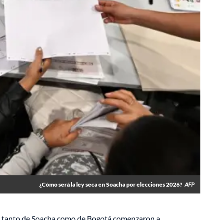
¿Cómo será la ley seca en Soacha por elecciones 2026?
AFP
les tanto de Soacha como de Bogotá comenzaron a