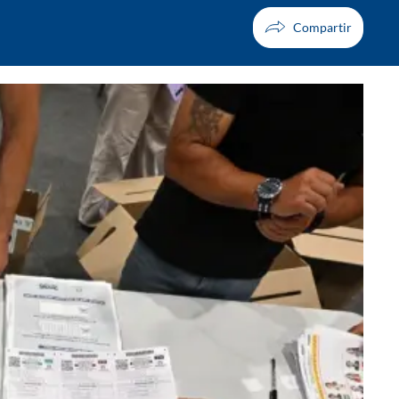
Facebook
X
Whatsapp
Copiar enlace
Telegram
LinkedIn