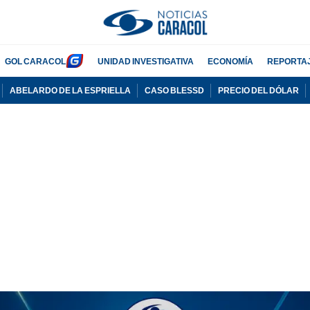
GOL CARACOL
UNIDAD INVESTIGATIVA
ECONOMÍA
REPORTA
ABELARDO DE LA ESPRIELLA
CASO BLESSD
PRECIO DEL DÓLAR
PUBLICIDAD