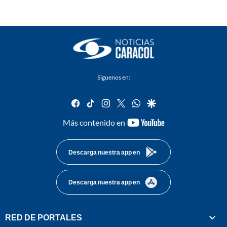
Síguenos en:
facebook
tiktok
instagram
twitter
whatsapp
google
youtube-
Más contenido en
footer
Descarga nuestra app en
Descarga nuestra app en
RED DE PORTALES