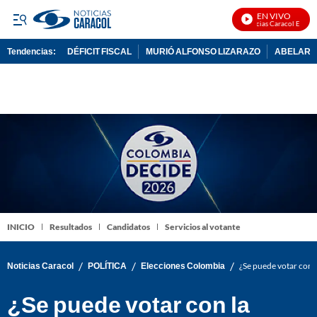
EN VIVO
Noticias Caracol En Vivo
Tendencias:
DÉFICIT FISCAL
MURIÓ ALFONSO LIZARAZO
ABELARDO
PUBLICIDAD
INICIO
Resultados
Candidatos
Servicios al votante
/
/
/
Noticias Caracol
POLÍTICA
Elecciones Colombia
¿Se puede votar con l
¿Se puede votar con la