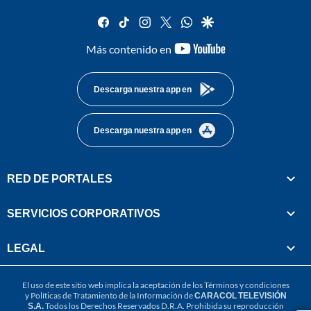
facebook
tiktok
instagram
twitter
whatsapp
google
youtube-
Más contenido en
footer
Descarga nuestra app en
Descarga nuestra app en
RED DE PORTALES
SERVICIOS CORPORATIVOS
LEGAL
El uso de este sitio web implica la aceptación de los
Términos y condiciones
y
Políticas de Tratamiento de la Información
de
CARACOL TELEVISIÓN
S.A.
Todos los Derechos Reservados D.R.A. Prohibida su reproducción