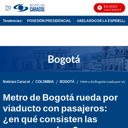
EN VIVO
Noticias Caracol En Vivo
Tendencias:
POSESIÓN PRESIDENCIAL
ABELARDO DE LA ESPRIELLA
PUBLICIDAD
/
/
/
Noticias Caracol
COLOMBIA
BOGOTÁ
Metro de Bogotá rueda por viadu
Metro de Bogotá rueda por
viaducto con pasajeros:
¿en qué consisten las