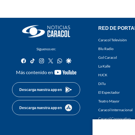
RED DE PORTA
Caracol Televisión
Blu Radio
Síguenos en:
Gol Caracol
facebook
tiktok
instagram
twitter
whatsapp
google
La Kalle
youtube-
Más contenido en
HJCK
footer
DiTu
Descarga nuestra app en
El Espectador
Teatro Mayor
Descarga nuestra app en
Caracol Internacional
Caracol Corporativo
Caracol Next