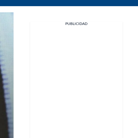
PUBLICIDAD
Facebook
X
Whatsapp
Copiar enlace
Telegram
LinkedIn