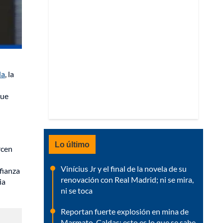
la
, la
que
Lo último
rcen
Vinícius Jr y el final de la novela de su
fianza
renovación con Real Madrid; ni se mira,
ia
ni se toca
Reportan fuerte explosión en mina de
Marmato, Caldas: esto es lo que se sabe