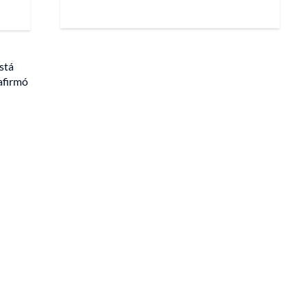
stá
afirmó