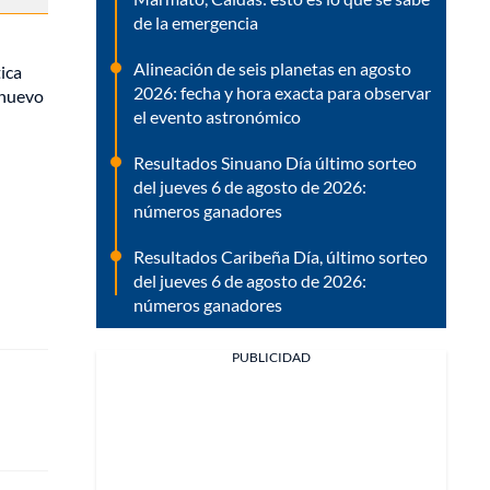
de la emergencia
Alineación de seis planetas en agosto
tica
2026: fecha y hora exacta para observar
 nuevo
el evento astronómico
Resultados Sinuano Día último sorteo
del jueves 6 de agosto de 2026:
números ganadores
Resultados Caribeña Día, último sorteo
del jueves 6 de agosto de 2026:
números ganadores
PUBLICIDAD