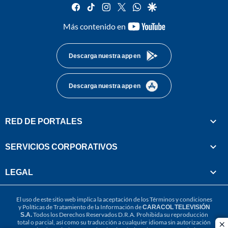
facebook
tiktok
instagram
twitter
whatsapp
google
youtube-
Más contenido en
footer
Descarga nuestra app en
Descarga nuestra app en
RED DE PORTALES
SERVICIOS CORPORATIVOS
LEGAL
El uso de este sitio web implica la aceptación de los
Términos y condiciones
y
Políticas de Tratamiento de la Información
de
CARACOL TELEVISIÓN
S.A.
Todos los Derechos Reservados D.R.A. Prohibida su reproducción
total o parcial, así como su traducción a cualquier idioma sin autorización
cl