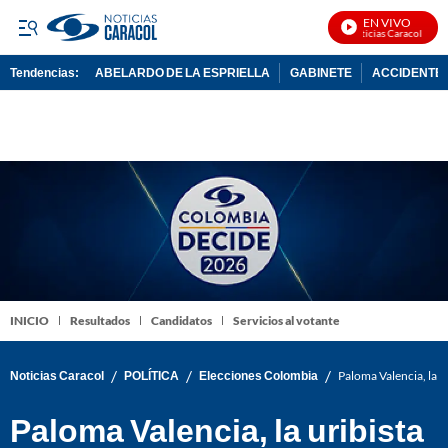
EN VIVO
Noticias Caracol En Vi
Tendencias:
ABELARDO DE LA ESPRIELLA
GABINETE
ACCIDENTE 
PUBLICIDAD
INICIO
Resultados
Candidatos
Servicios al votante
/
/
/
Noticias Caracol
POLÍTICA
Elecciones Colombia
Paloma Valencia, la u
Paloma Valencia, la uribista