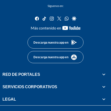
Síguenos en:
facebook
tiktok
instagram
twitter
whatsapp
google
youtube-
Más contenido en
footer
Descarga nuestra app en
Descarga nuestra app en
RED DE PORTALES
SERVICIOS CORPORATIVOS
LEGAL