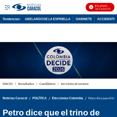
EN VIVO
Noticias Caracol En Vivo
Tendencias:
ABELARDO DE LA ESPRIELLA
GABINETE
ACCIDENTE 
PUBLICIDAD
INICIO
Resultados
Candidatos
Servicios al votante
/
/
/
Noticias Caracol
POLÍTICA
Elecciones Colombia
Petro dice que el tri
Petro dice que el trino de