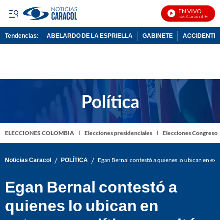
EN VIVO
Noticias Caracol En Vivo
Tendencias:
ABELARDO DE LA ESPRIELLA
GABINETE
ACCIDENTE 
PUBLICIDAD
ELECCIONES COLOMBIA
Elecciones presidenciales
Elecciones Congreso
/
/
Noticias Caracol
POLÍTICA
Egan Bernal contestó a quienes lo ubican en extrem
Egan Bernal contestó a
quienes lo ubican en