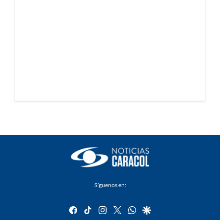
Síguenos en:
facebook
tiktok
instagram
twitter
whatsapp
google