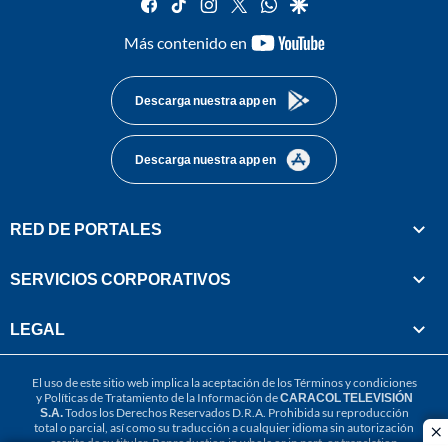
facebook
tiktok
instagram
twitter
whatsapp
google
youtube-
Más contenido en
footer
Descarga nuestra app en
Descarga nuestra app en
RED DE PORTALES
SERVICIOS CORPORATIVOS
LEGAL
El uso de este sitio web implica la aceptación de los
Términos y condiciones
y
Políticas de Tratamiento de la Información
de
CARACOL TELEVISIÓN
S.A.
Todos los Derechos Reservados D.R.A. Prohibida su reproducción
total o parcial, así como su traducción a cualquier idioma sin autorización
cl
escrita de su titular. Reproduction in whole or in part, or translation