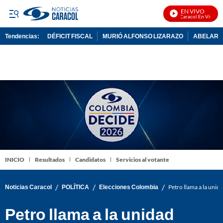
EN VIVO
Noticias Caracol En Vivo
Tendencias:
DÉFICIT FISCAL
MURIÓ ALFONSO LIZARAZO
ABELARDO
PUBLICIDAD
INICIO
Resultados
Candidatos
Servicios al votante
/
/
/
Noticias Caracol
POLÍTICA
Elecciones Colombia
Petro llama a la uni
Petro llama a la unidad