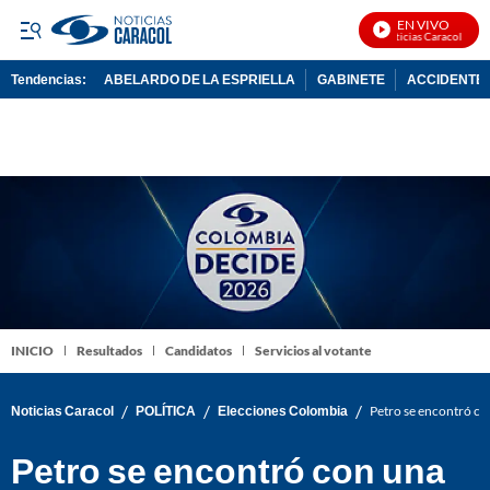
EN VIVO
Noticias Caracol En Vi
Tendencias:
ABELARDO DE LA ESPRIELLA
GABINETE
ACCIDENTE 
PUBLICIDAD
INICIO
Resultados
Candidatos
Servicios al votante
/
/
/
Noticias Caracol
POLÍTICA
Elecciones Colombia
Petro se encontró co
Petro se encontró con una