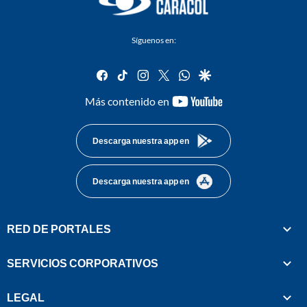
Síguenos en:
facebook
tiktok
instagram
twitter
whatsapp
google
youtube-
Más contenido en
footer
Descarga nuestra app en
Descarga nuestra app en
RED DE PORTALES
SERVICIOS CORPORATIVOS
LEGAL