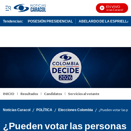
EN VIVO
Noticias Caracol En Viv
Tendencias:
POSESIÓN PRESIDENCIAL
ABELARDO DE LA ESPRIELLA
PUBLICIDAD
INICIO
Resultados
Candidatos
Servicios al votante
/
/
/
Noticias Caracol
POLÍTICA
Elecciones Colombia
¿Pueden votar las per
¿Pueden votar las personas