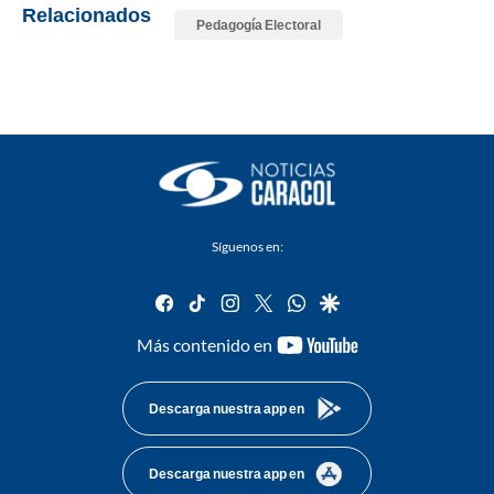
Relacionados
Pedagogía Electoral
Síguenos en:
facebook
tiktok
instagram
twitter
whatsapp
google
youtube-
Más contenido en
footer
Descarga nuestra app en
Descarga nuestra app en