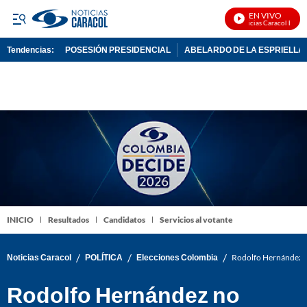
EN VIVO
Noticias Caracol En Viv
Tendencias:
POSESIÓN PRESIDENCIAL
ABELARDO DE LA ESPRIELLA
PUBLICIDAD
INICIO
Resultados
Candidatos
Servicios al votante
/
/
/
Noticias Caracol
POLÍTICA
Elecciones Colombia
Rodolfo Hernández n
Rodolfo Hernández no