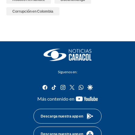
Corrupción en Colombia
Síguenos en:
facebook
tiktok
instagram
twitter
whatsapp
google
youtube-
Más contenido en
footer
Descarga nuestra app en
Descarga nuestra app en