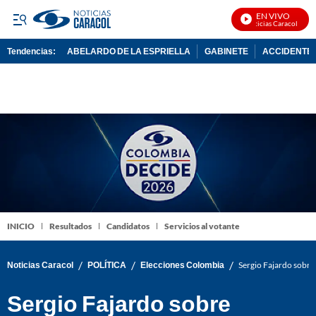
EN VIVO
Noticias Caracol En Vi
Tendencias:
ABELARDO DE LA ESPRIELLA
GABINETE
ACCIDENTE 
PUBLICIDAD
INICIO
Resultados
Candidatos
Servicios al votante
/
/
/
Noticias Caracol
POLÍTICA
Elecciones Colombia
Sergio Fajardo sobre 
Sergio Fajardo sobre