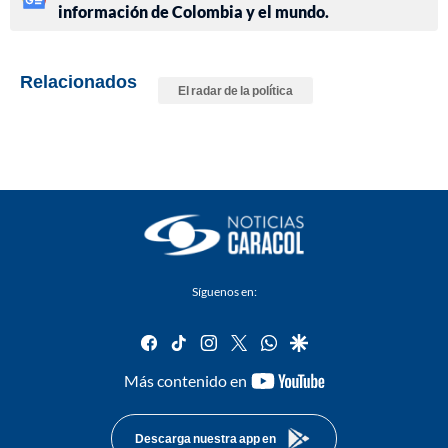
información de Colombia y el mundo.
Relacionados
El radar de la política
Síguenos en:
facebook
tiktok
instagram
twitter
whatsapp
google
youtube-
Más contenido en
footer
Descarga nuestra app en