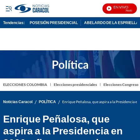
EN VIVO
Noticias Ca
Tendencias:
POSESIÓN PRESIDENCIAL
ABELARDO DE LA ESPRIELLA
PUBLICIDAD
ELECCIONES COLOMBIA
Elecciones presidenciales
Elecciones Congreso
/
/
Noticias Caracol
POLÍTICA
Enrique Peñalosa, que aspira a la Presidencia en
Enrique Peñalosa, que
aspira a la Presidencia en