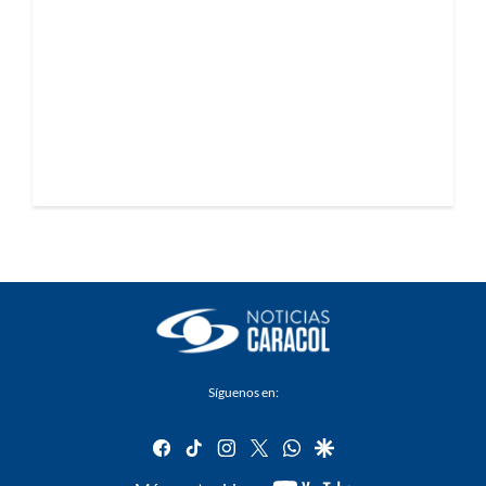
Síguenos en:
facebook
tiktok
instagram
twitter
whatsapp
google