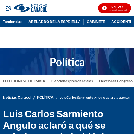
EN VIVO
Noticias Caracol En Vi
Tendencias:
ABELARDO DE LA ESPRIELLA
GABINETE
ACCIDENTE 
PUBLICIDAD
ELECCIONES COLOMBIA
Elecciones presidenciales
Elecciones Congreso
/
/
Noticias Caracol
POLÍTICA
Luis Carlos Sarmiento Angulo aclaró a qué se re
Luis Carlos Sarmiento
Angulo aclaró a qué se