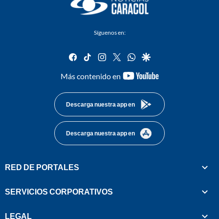
Síguenos en:
facebook
tiktok
instagram
twitter
whatsapp
google
youtube-
Más contenido en
footer
Descarga nuestra app en
Descarga nuestra app en
RED DE PORTALES
SERVICIOS CORPORATIVOS
LEGAL