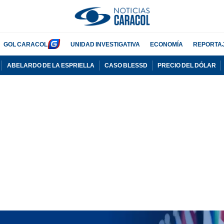
GOL CARACOL
UNIDAD INVESTIGATIVA
ECONOMÍA
REPORTA
ABELARDO DE LA ESPRIELLA
CASO BLESSD
PRECIO DEL DÓLAR
PUBLICIDAD