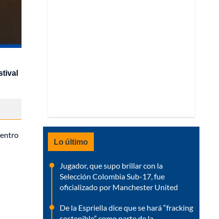
stival
Dentro
Lo último
Jugador, que supo brillar con la
Selección Colombia Sub-17, fue
oficializado por Manchester United
De la Espriella dice que se hará “fracking
sostenible” como parte de la