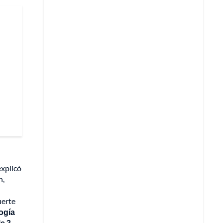
explicó
n,
uerte
logía
le 3