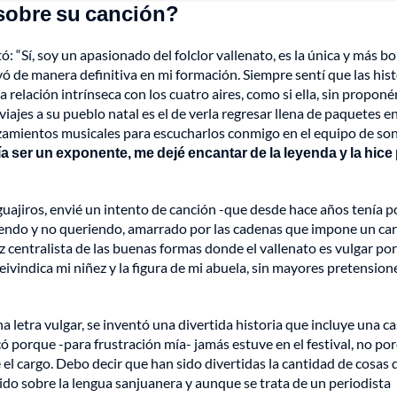
 sobre su canción?
ó: “Sí, soy un apasionado del folclor vallenato, es la única y más bo
ó de manera definitiva en mi formación. Siempre sentí que las hist
relación intrínseca con los cuatro aires, como si ella, sin proponé
ajes a su pueblo natal es el de verla regresar llena de paquetes en
anzamientos musicales para escucharlos conmigo en el equipo de so
a ser un exponente, me dejé encantar de la leyenda y la hice 
uajiros, envié un intento de canción -que desde hace años tenía p
eriendo y no queriendo, amarrado por las cadenas que impone un ca
z centralista de las buenas formas donde el vallenato es vulgar por
vindica mi niñez y la figura de mi abuela, sin mayores pretension
a letra vulgar, se inventó una divertida historia que incluye una c
có porque -para frustración mía- jamás estuve en el festival, no po
l cargo. Debo decir que han sido divertidas la cantidad de cosas 
ido sobre la lengua sanjuanera y aunque se trata de un periodista