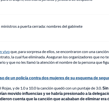
s ministros a puerta cerrada: nombres del gabinete
n vivo
que, para sorpresa de ellos, se encontraron con una canció
ntrato, la cual fue eliminada. Aseguran los organizadores que no t
rio y que no les llamó la atención el nombre de la persona que fig
o de un policía contra dos mujeres de su esquema de segu
l Rojas, y de 1.0 a 10.0 la canción quedó con un puntaje de 3.0.
Sin
an movido influencias y se habría presionado a la delegaci
ieron cuenta que la canción que acababan de eliminar era 