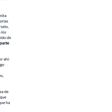
nita
orias
rselo,
 los
nido de
parte
or ahí-
rgo
es,
asa de
rque
que ha