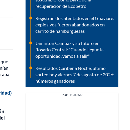
recuperación de Ecopetrol
Registran dos atentados en el Guaviare:
explosivos fueron abandonados en
carrito de hamburguesas
Jaminton Campaz y su futuro en
Rosario Central: "Cuando llegue la
oportunidad, vamos a salir"
n que
enían
Resultados Caribeña Noche, último
uraba
sorteo hoy viernes 7 de agosto de 2026:
números ganadores
ridad)
PUBLICIDAD
ón,
del