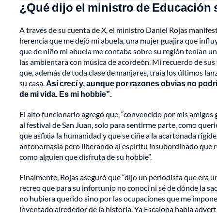
¿Qué dijo el ministro de Educación
A través de su cuenta de X, el ministro Daniel Rojas manifest
herencia que me dejó mi abuela, una mujer guajira que influy
que de niño mi abuela me contaba sobre su región tenían una 
las ambientara con música de acordeón. Mi recuerdo de sus vi
que, además de toda clase de manjares, traía los últimos l
su casa.
Así crecí y, aunque por razones obvias no podrí
de mi vida. Es mi hobbie”.
El alto funcionario agregó que, “convencido por mis amigos g
al festival de San Juan, solo para sentirme parte, como qu
que asfixia la humanidad y que se ciñe a la acartonada rigide
antonomasia pero liberando al espíritu insubordinado que rei
como alguien que disfruta de su hobbie”.
Finalmente, Rojas aseguró que “dijo un periodista que era un
recreo que para su infortunio no conocí ni sé de dónde la sa
no hubiera querido sino por las ocupaciones que me impone e
inventado alrededor de la historia. Ya Escalona había advert