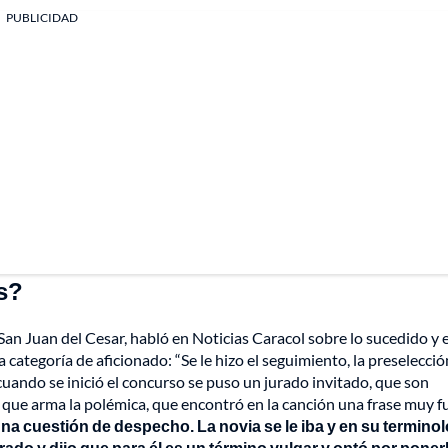
PUBLICIDAD
s?
San Juan del Cesar, habló en Noticias Caracol sobre lo sucedido y 
 categoría de aficionado: “Se le hizo el seguimiento, la preselecció
cuando se inició el concurso se puso un jurado invitado, que son
el que arma la polémica, que encontró en la canción una frase muy f
s una cuestión de despecho. La novia se le iba y en su termino
jurado y dijo que para él es un término vulgar y optó por poner