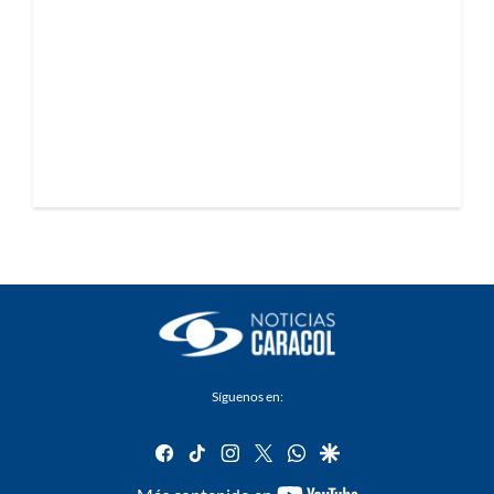
Síguenos en:
facebook
tiktok
instagram
twitter
whatsapp
google
youtube-