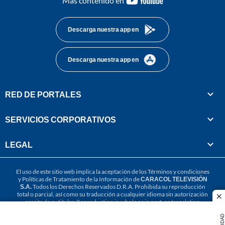
Más contenido en
footer
Descarga nuestra app en
Descarga nuestra app en
RED DE PORTALES
SERVICIOS CORPORATIVOS
LEGAL
El uso de este sitio web implica la aceptación de los
Términos y condiciones
y
Políticas de Tratamiento de la Información
de
CARACOL TELEVISIÓN
S.A.
Todos los Derechos Reservados D.R.A. Prohibida su reproducción
total o parcial, así como su traducción a cualquier idioma sin autorización
cl
escrita de su titular. Reproduction in whole or in part, or translation
without written permission is prohibited. All rights reserved 2025.