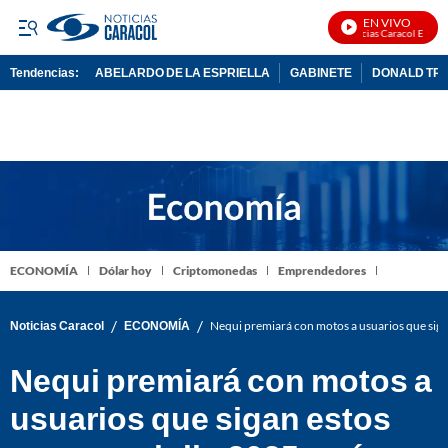
EN VIVO
Noticias Caracol En Vivo
Tendencias:
ABELARDO DE LA ESPRIELLA
GABINETE
DONALD TR
PUBLICIDAD
ECONOMÍA
Dólar hoy
Criptomonedas
Emprendedores
/
/
Noticias Caracol
ECONOMÍA
Nequi premiará con motos a usuarios que sigan
Nequi premiará con motos a
usuarios que sigan estos