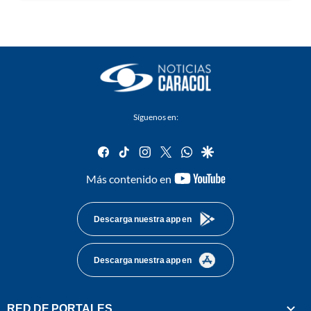
Síguenos en:
facebook
tiktok
instagram
twitter
whatsapp
google
youtube-
Más contenido en
footer
Descarga nuestra app en
Descarga nuestra app en
RED DE PORTALES