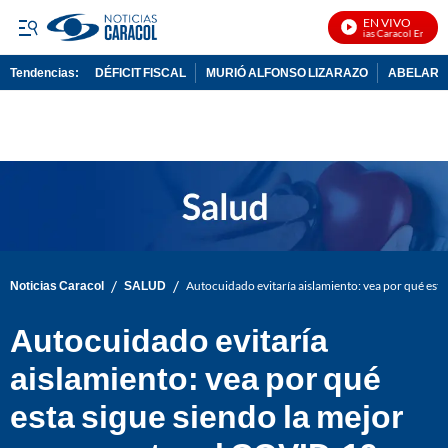
EN VIVO
Noticias Caracol En Vivo
Tendencias:
DÉFICIT FISCAL
MURIÓ ALFONSO LIZARAZO
ABELARDO
PUBLICIDAD
/
/
Noticias Caracol
SALUD
Autocuidado evitaría aislamiento: vea por qué est
Autocuidado evitaría
aislamiento: vea por qué
esta sigue siendo la mejor