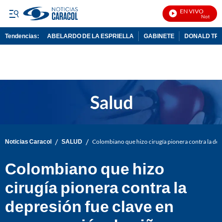
EN VIVO
Noticias Car
Tendencias:
ABELARDO DE LA ESPRIELLA
GABINETE
DONALD TR
PUBLICIDAD
/
/
Noticias Caracol
SALUD
Colombiano que hizo cirugía pionera contra la de
Colombiano que hizo
cirugía pionera contra la
depresión fue clave en