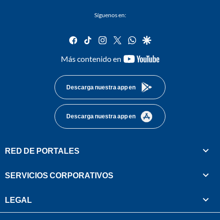
Síguenos en:
facebook
tiktok
instagram
twitter
whatsapp
google
youtube-
Más contenido en
footer
Descarga nuestra app en
Descarga nuestra app en
RED DE PORTALES
SERVICIOS CORPORATIVOS
LEGAL