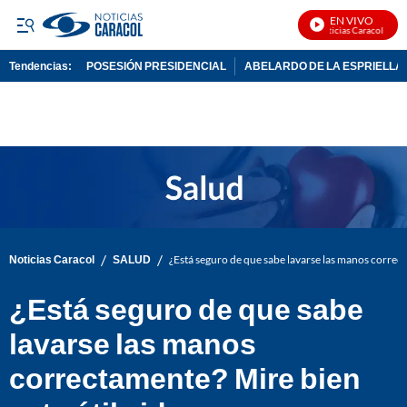
EN VIVO
Noticias Caracol En Vi
Tendencias:
POSESIÓN PRESIDENCIAL
ABELARDO DE LA ESPRIELLA
PUBLICIDAD
/
/
Noticias Caracol
SALUD
¿Está seguro de que sabe lavarse las manos correct
¿Está seguro de que sabe
lavarse las manos
correctamente? Mire bien