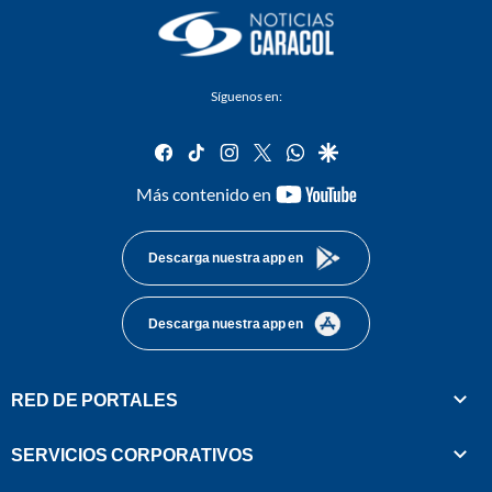
Síguenos en:
facebook
tiktok
instagram
twitter
whatsapp
google
youtube-
Más contenido en
footer
Descarga nuestra app en
Descarga nuestra app en
RED DE PORTALES
SERVICIOS CORPORATIVOS