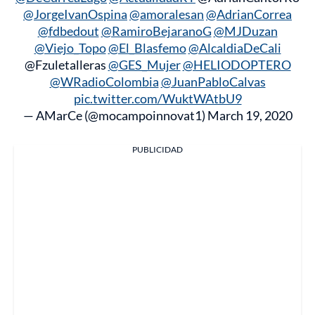
@JorgeIvanOspina
@amoralesan
@AdrianCorrea
@fdbedout
@RamiroBejaranoG
@MJDuzan
@Viejo_Topo
@El_Blasfemo
@AlcaldiaDeCali
@Fzuletalleras
@GES_Mujer
@HELIODOPTERO
@WRadioColombia
@JuanPabloCalvas
pic.twitter.com/WuktWAtbU9
— AMarCe (@mocampoinnovat1)
March 19, 2020
PUBLICIDAD