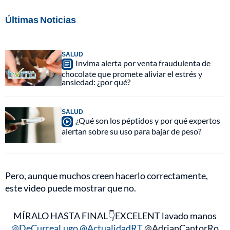
Últimas Noticias
SALUD
Invima alerta por venta fraudulenta de
chocolate que promete aliviar el estrés y
ansiedad: ¿por qué?
SALUD
¿Qué son los péptidos y por qué expertos
alertan sobre su uso para bajar de peso?
Pero, aunque muchos creen hacerlo correctamente,
este video puede mostrar que no.
MÍRALO HASTA FINAL👇EXCELENT lavado manos
@DeCurreaLugo
@ActualidadRT
@AdrianCantorRo