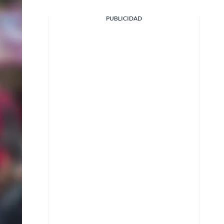
PUBLICIDAD
Facebook
X
Whatsapp
Copiar enlace
Telegram
LinkedIn