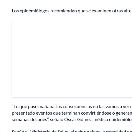
Los epidemiólogos recomiendan que se examinen otras alter
“Lo que pase mañana, las consecuencias no las vamos a ver
presentado eventos que terminan convirtiéndose o generan
semanas después”, señaló Óscar Gómez, médico epidemiólogo
Según el Ministerio de Salud, el país no tiene la capacidad