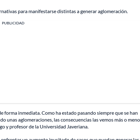
nativas para manifestarse distintas a generar aglomeración.
PUBLICIDAD
 de forma inmediata. Como ha estado pasando siempre que se han
do unas aglomeraciones, las consecuencias las vemos más o meno
 y profesor de la Universidad Javeriana.
 de enfrentar un aumento inusitado de casos que puedan generar las