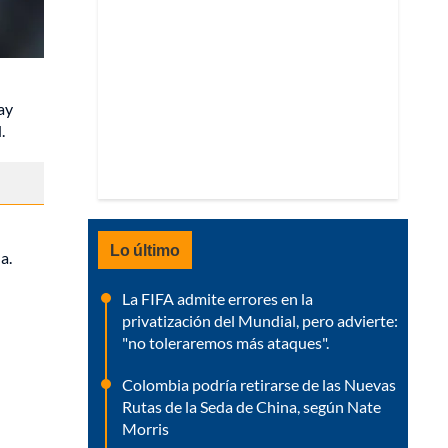
ay
.
Lo último
a.
La FIFA admite errores en la
privatización del Mundial, pero advierte:
"no toleraremos más ataques".
Colombia podría retirarse de las Nuevas
Rutas de la Seda de China, según Nate
Morris