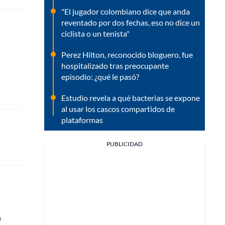
"El jugador colombiano dice que anda
reventado por dos fechas, eso no dice un
ciclista o un tenista"
Perez Hilton, reconocido bloguero, fue
hospitalizado tras preocupante
episodio: ¿qué le pasó?
Estudio revela a qué bacterias se expone
al usar los cascos compartidos de
plataformas
PUBLICIDAD
e