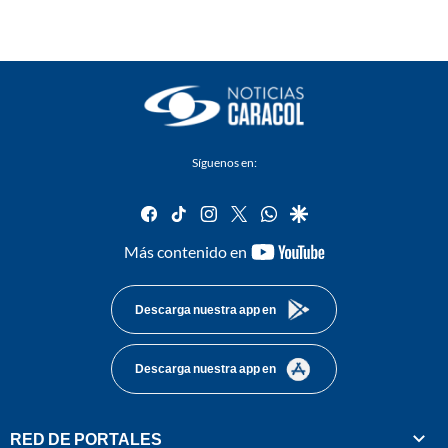
Síguenos en:
facebook
tiktok
instagram
twitter
whatsapp
google
youtube-
Más contenido en
footer
Descarga nuestra app en
Descarga nuestra app en
RED DE PORTALES