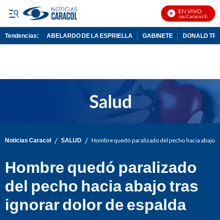
EN VIVO
Noticias Caracol En Vivo
Tendencias:
ABELARDO DE LA ESPRIELLA
GABINETE
DONALD TR
PUBLICIDAD
/
/
Noticias Caracol
SALUD
Hombre quedó paralizado del pecho hacia abajo tr
Hombre quedó paralizado
del pecho hacia abajo tras
ignorar dolor de espalda