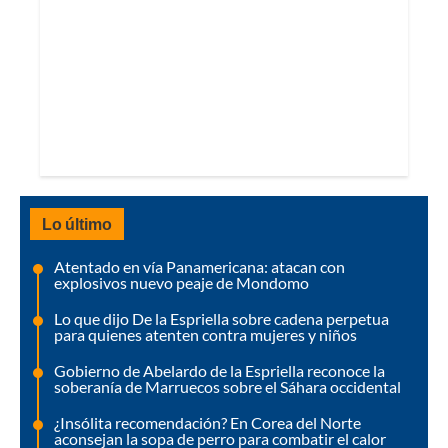
Lo último
Atentado en vía Panamericana: atacan con
explosivos nuevo peaje de Mondomo
Lo que dijo De la Espriella sobre cadena perpetua
para quienes atenten contra mujeres y niños
Gobierno de Abelardo de la Espriella reconoce la
soberanía de Marruecos sobre el Sáhara occidental
¿Insólita recomendación? En Corea del Norte
aconsejan la sopa de perro para combatir el calor