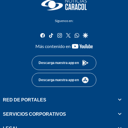
Síguenos en:
facebook
tiktok
instagram
twitter
whatsapp
google
youtube-
Más contenido en
footer
Descarga nuestra app en
Descarga nuestra app en
RED DE PORTALES
SERVICIOS CORPORATIVOS