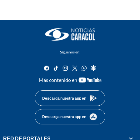
Síguenos en:
facebook
tiktok
instagram
twitter
whatsapp
google
youtube-
Más contenido en
footer
Descarga nuestra app en
Descarga nuestra app en
RED DE PORTALES