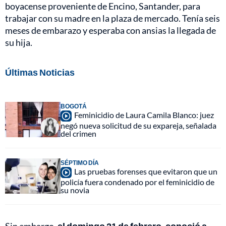
boyacense proveniente de Encino, Santander, para
trabajar con su madre en la plaza de mercado. Tenía seis
meses de embarazo y esperaba con ansias la llegada de
su hija.
Últimas Noticias
BOGOTÁ
Feminicidio de Laura Camila Blanco: juez
negó nueva solicitud de su expareja, señalada
del crimen
SÉPTIMO DÍA
Las pruebas forenses que evitaron que un
policía fuera condenado por el feminicidio de
su novia
Sin embargo,
el domingo 21 de febrero, conoció a