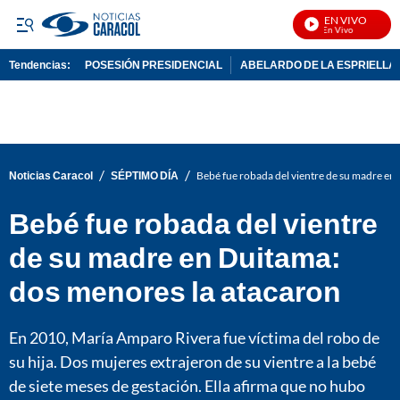
EN VIVO
Not
Tendencias:
POSESIÓN PRESIDENCIAL
ABELARDO DE LA ESPRIELLA
PUBLICIDAD
/
/
Noticias Caracol
SÉPTIMO DÍA
Bebé fue robada del vientre de su madre en
Bebé fue robada del vientre
de su madre en Duitama:
dos menores la atacaron
En 2010, María Amparo Rivera fue víctima del robo de
su hija. Dos mujeres extrajeron de su vientre a la bebé
de siete meses de gestación. Ella afirma que no hubo