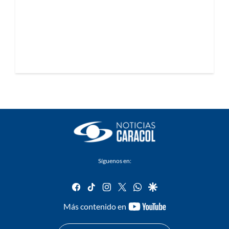
Síguenos en:
facebook
tiktok
instagram
twitter
whatsapp
google
youtube-
Más contenido en
footer