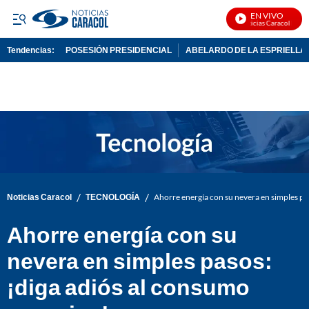
EN VIVO
Noticias Caracol En Viv
Tendencias:
POSESIÓN PRESIDENCIAL
ABELARDO DE LA ESPRIELLA
PUBLICIDAD
/
/
Noticias Caracol
TECNOLOGÍA
Ahorre energía con su nevera en simples pa
Ahorre energía con su
nevera en simples pasos:
¡diga adiós al consumo