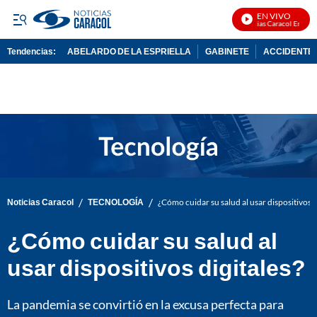
EN VIVO
Noticias Caracol En Vivo
Tendencias:
ABELARDO DE LA ESPRIELLA
GABINETE
ACCIDENTE 
PUBLICIDAD
/
/
Noticias Caracol
TECNOLOGÍA
¿Cómo cuidar su salud al usar dispositivos d
¿Cómo cuidar su salud al
usar dispositivos digitales?
La pandemia se convirtió en la excusa perfecta para