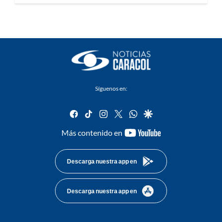
Síguenos en:
facebook
tiktok
instagram
twitter
whatsapp
google
youtube-
Más contenido en
footer
Descarga nuestra app en
Descarga nuestra app en