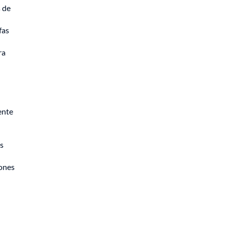
s de
fas
ra
ente
s
iones