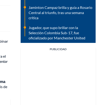
Jaminton Campaz brilla y guía a Rosario
Central al triunfo, tras una semana
crítica
Jugador, que supo brillar con la
Selección Colombia Sub-17, fue
oficializado por Manchester United
binar
PUBLICIDAD
a el
sentar
tima
ís de