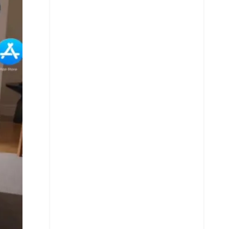
X
Whatsapp
Copiar enlace
Telegram
LinkedIn