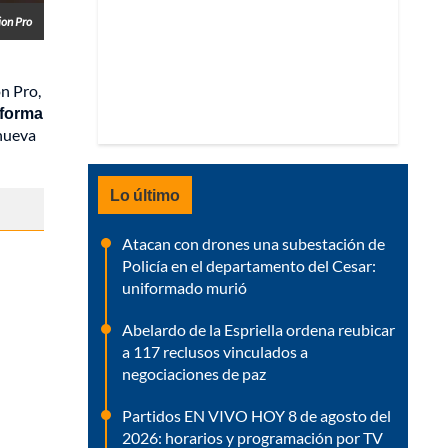
ion Pro
n Pro,
 forma
 nueva
Lo último
Atacan con drones una subestación de
Policía en el departamento del Cesar:
uniformado murió
Abelardo de la Espriella ordena reubicar
a 117 reclusos vinculados a
negociaciones de paz
Partidos EN VIVO HOY 8 de agosto del
2026: horarios y programación por TV