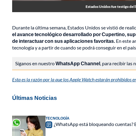
Estados Unidos fue testigo del
Durante la última semana, Estados Unidos se vistió de reali
el avance tecnológico desarrollado por Cupertino, supe
de interactuar con sus aplicaciones favoritas.
En este a
tecnología y a partir de cuando se podrá conseguir en el país
Síganos en nuestro
WhatsApp Channel
, para recibir las
Esta es la razón por la que los Apple Watch estarán prohibidos 
Últimas Noticias
TECNOLOGÍA
¿WhatsApp está bloqueando cuentas? Est