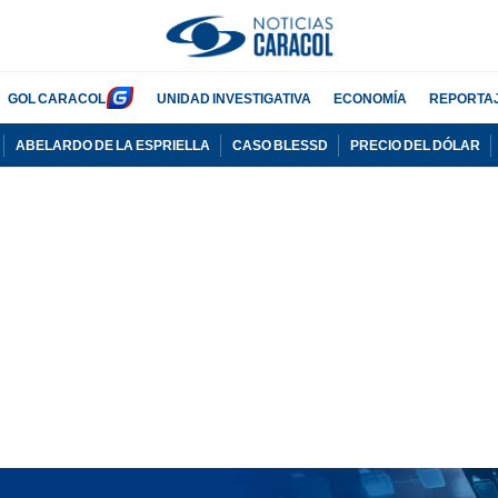
GOL CARACOL
UNIDAD INVESTIGATIVA
ECONOMÍA
REPORTA
ABELARDO DE LA ESPRIELLA
CASO BLESSD
PRECIO DEL DÓLAR
PUBLICIDAD