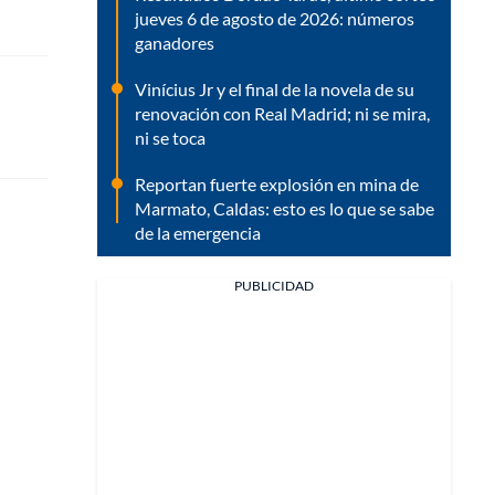
jueves 6 de agosto de 2026: números
ganadores
Vinícius Jr y el final de la novela de su
renovación con Real Madrid; ni se mira,
ni se toca
Reportan fuerte explosión en mina de
Marmato, Caldas: esto es lo que se sabe
de la emergencia
PUBLICIDAD