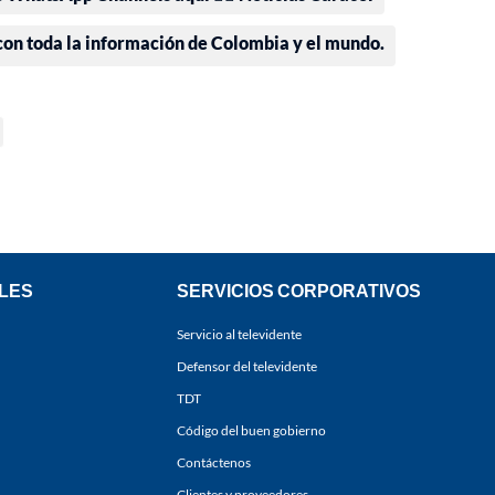
 con toda la información de Colombia y el mundo.
LES
SERVICIOS CORPORATIVOS
Servicio al televidente
Defensor del televidente
TDT
Código del buen gobierno
Contáctenos
Clientes y proveedores