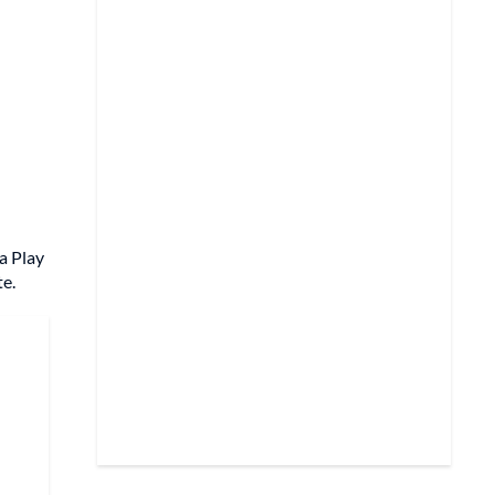
a Play
te.