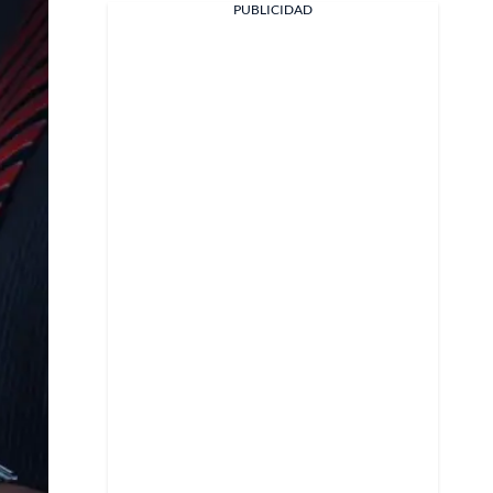
PUBLICIDAD
Facebook
X
Whatsapp
Copiar enlace
Telegram
LinkedIn