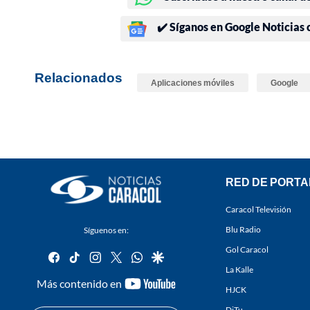
✔️ Síganos en Google Noticias
Relacionados
Aplicaciones móviles
Google
RED DE PORTA
Caracol Televisión
Blu Radio
Síguenos en:
Gol Caracol
facebook
tiktok
instagram
twitter
whatsapp
google
La Kalle
youtube-
Más contenido en
HJCK
footer
DiTu