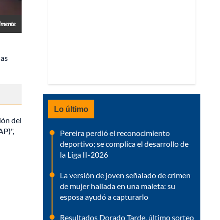
almente
las
Lo último
ión del
AP)",
Pereira perdió el reconocimiento
deportivo; se complica el desarrollo de
la Liga II-2026
La versión de joven señalado de crimen
de mujer hallada en una maleta: su
esposa ayudó a capturarlo
Resultados Dorado Tarde, último sorteo