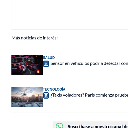
Más noticias de interés:
SALUD
Sensor en vehículos podría detectar co
TECNOLOGÍA
¿Taxis voladores? París comienza prueba
Suscríbase a nuestro canal d