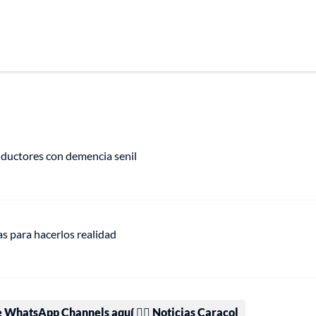
nductores con demencia senil
s para hacerlos realidad
e WhatsApp Channels aquí 👉🏻 Noticias Caracol