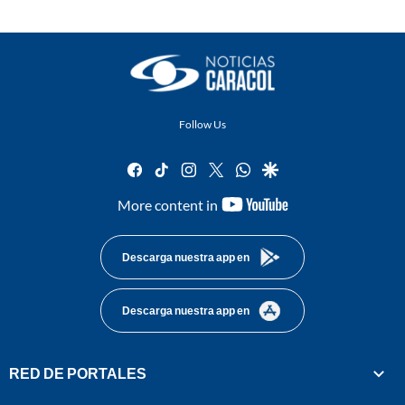
Follow Us
facebook
tiktok
instagram
twitter
whatsapp
google
youtube-
More content in
footer
Descarga nuestra app en
Descarga nuestra app en
RED DE PORTALES