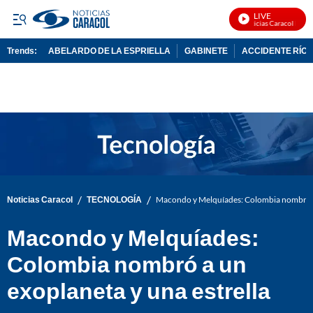
LIVE
Noticias Caracol En Viv
Trends:
ABELARDO DE LA ESPRIELLA
GABINETE
ACCIDENTE RÍO 
ADVERTISEMENT
/
/
Noticias Caracol
TECNOLOGÍA
Macondo y Melquíades: Colombia nombró a 
Macondo y Melquíades:
Colombia nombró a un
exoplaneta y una estrella