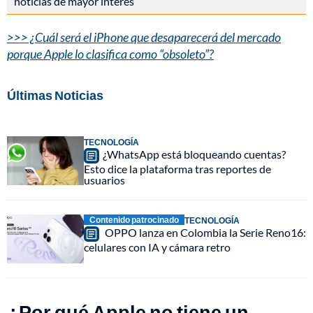
noticias de mayor interés
>>> ¿Cuál será el iPhone que desaparecerá del mercado
porque Apple lo clasifica como “obsoleto”?
Últimas Noticias
TECNOLOGÍA
¿WhatsApp está bloqueando cuentas?
Esto dice la plataforma tras reportes de
usuarios
Contenido patrocinado
TECNOLOGÍA
OPPO lanza en Colombia la Serie Reno16:
celulares con IA y cámara retro
¿Por qué Apple no tiene un