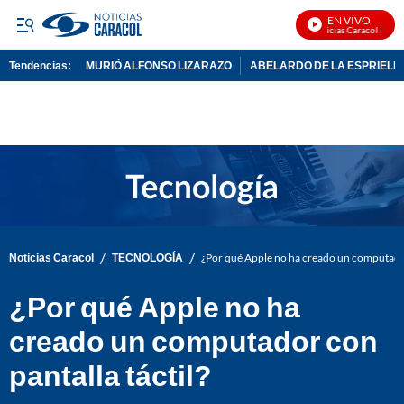
EN VIVO
Noticias Caracol En Viv
Tendencias:
MURIÓ ALFONSO LIZARAZO
ABELARDO DE LA ESPRIELL
PUBLICIDAD
/
/
Noticias Caracol
TECNOLOGÍA
¿Por qué Apple no ha creado un computador 
¿Por qué Apple no ha
creado un computador con
pantalla táctil?