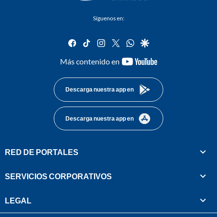
Síguenos en:
facebook
tiktok
instagram
twitter
whatsapp
google
youtube-
Más contenido en
footer
Descarga nuestra app en
Descarga nuestra app en
RED DE PORTALES
SERVICIOS CORPORATIVOS
LEGAL