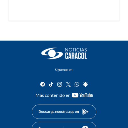
Síguenos en:
facebook
tiktok
instagram
twitter
whatsapp
google
youtube-
Más contenido en
footer
Descarga nuestra app en