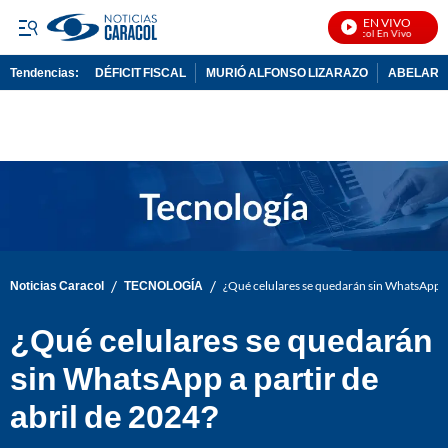
EN VIVO
Noticias Caracol En Vivo
Tendencias:
DÉFICIT FISCAL
MURIÓ ALFONSO LIZARAZO
ABELARDO
PUBLICIDAD
/
/
Noticias Caracol
TECNOLOGÍA
¿Qué celulares se quedarán sin WhatsApp a 
¿Qué celulares se quedarán
sin WhatsApp a partir de
abril de 2024?