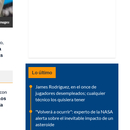
 Images
o,
a
as
Lo último
James Rodríguez, en el once de
 con
jugadores desempleados; cualquier
Los
técnico los quisiera tener
la
"Volverá a ocurrir": experto de la NASA
alerta sobre el inevitable impacto de un
asteroide