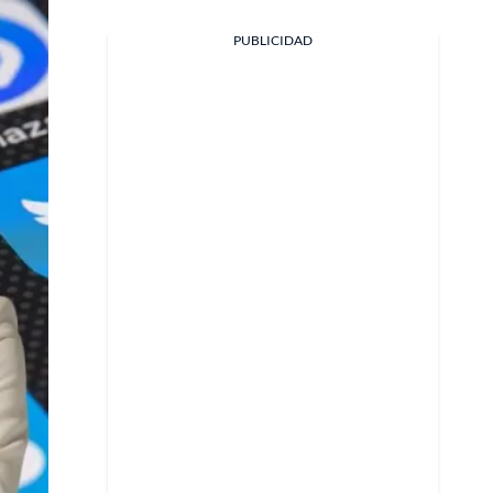
PUBLICIDAD
Facebook
X
Whatsapp
Copiar enlace
Telegram
LinkedIn