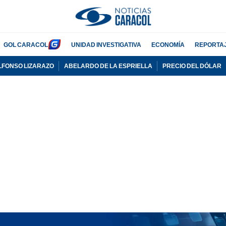
GOL CARACOL
UNIDAD INVESTIGATIVA
ECONOMÍA
REPORTA
LFONSO LIZARAZO
ABELARDO DE LA ESPRIELLA
PRECIO DEL DÓLAR
PUBLICIDAD