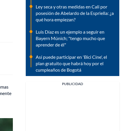
Ley seca y otras medidas en Cali por
posesión de Abelardo de la Espriella: ¿a
qué hora empiezan?
Luis Díaz es un ejemplo a seguir en
Bayern Múnich; "tengo mucho que
aprender de él"
Así puede participar en 'Bici Cine', el
plan gratuito que habrá hoy por el
cumpleaños de Bogotá
PUBLICIDAD
temas
amente