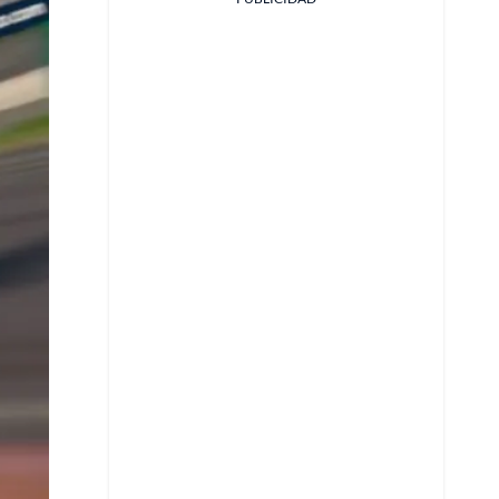
Facebook
X
Whatsapp
Copiar enlace
Telegram
LinkedIn