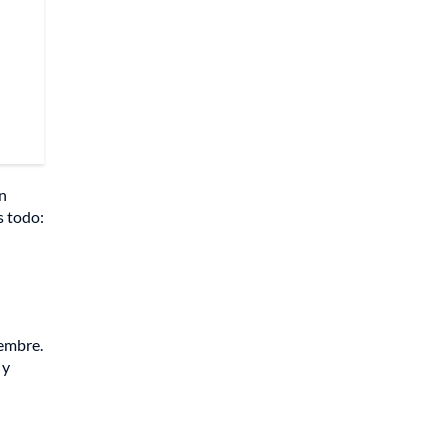
n
s todo:
u
iembre.
 y