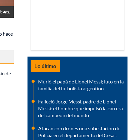
c Arts.
o hace
Lo último
io de
Murió el papá de Lionel Messi; luto en la
familia del futbolista argentino
Falleció Jorge Messi, padre de Lionel
Messi: el hombre que impulsó la carrera
del campeón del mundo
Atacan con drones una subestación de
Policía en el departamento del Cesar: