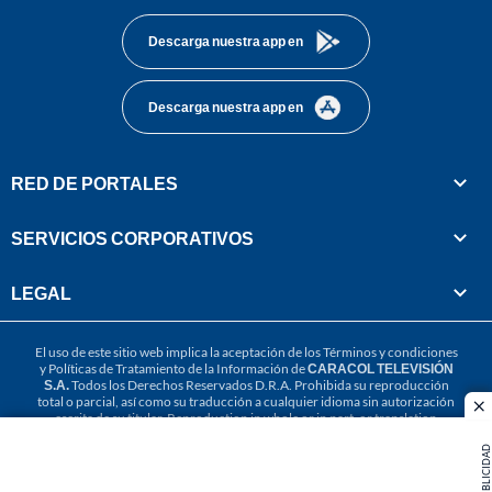
Descarga nuestra app en
Descarga nuestra app en
RED DE PORTALES
SERVICIOS CORPORATIVOS
LEGAL
El uso de este sitio web implica la aceptación de los
Términos y condiciones
y
Políticas de Tratamiento de la Información
de
CARACOL TELEVISIÓN
S.A.
Todos los Derechos Reservados D.R.A. Prohibida su reproducción
total o parcial, así como su traducción a cualquier idioma sin autorización
cl
escrita de su titular. Reproduction in whole or in part, or translation
without written permission is prohibited. All rights reserved 2025.
PUBLICIDAD
MIEMBRO DE: