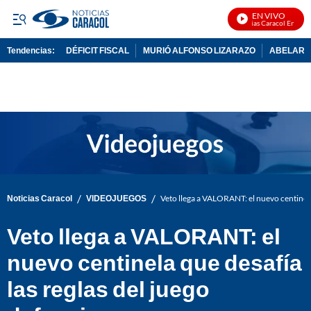
EN VIVO
Noticias Caracol En Vivo
Tendencias:
DÉFICIT FISCAL
MURIÓ ALFONSO LIZARAZO
ABELARDO
PUBLICIDAD
/
/
Noticias Caracol
VIDEOJUEGOS
Veto llega a VALORANT: el nuevo centinela 
Veto llega a VALORANT: el
nuevo centinela que desafía
las reglas del juego