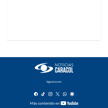
Síguenos en:
facebook
tiktok
instagram
twitter
whatsapp
google
youtube-
Más contenido en
footer