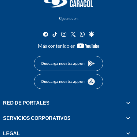
Síguenos en:
facebook
tiktok
instagram
twitter
whatsapp
google
youtube-
Más contenido en
footer
Descarga nuestra app en
Descarga nuestra app en
RED DE PORTALES
SERVICIOS CORPORATIVOS
LEGAL