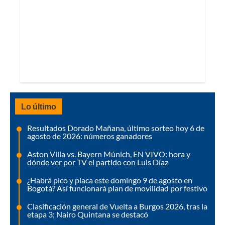
Lo último
Resultados Dorado Mañana, último sorteo hoy 6 de
agosto de 2026: números ganadores
Aston Villa vs. Bayern Múnich, EN VIVO: hora y
dónde ver por TV el partido con Luis Díaz
¿Habrá pico y placa este domingo 9 de agosto en
Bogotá? Así funcionará plan de movilidad por festivo
Clasificación general de Vuelta a Burgos 2026, tras la
etapa 3; Nairo Quintana se destacó