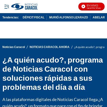
EN VIVO
Noticias Caracol En Vivo
Tendencias:
DÉFICIT FISCAL
MURIÓ ALFONSO LIZARAZO
ABELARDO
PUBLICIDAD
/
/
Noticias Caracol
NOTICIAS CARACOL AHORA
¿A quién acudo?, programa 
¿A quién acudo?, programa
de Noticias Caracol con
soluciones rápidas a sus
problemas del día a día
A las plataformas digitales de Noticias Caracol llega ¿A
quién acudo?, un formato que nace con el fin de brindar