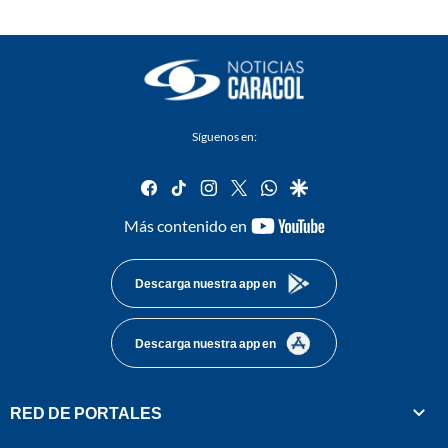
Síguenos en:
facebook
tiktok
instagram
twitter
whatsapp
google
youtube-
Más contenido en
footer
Descarga nuestra app en
Descarga nuestra app en
RED DE PORTALES