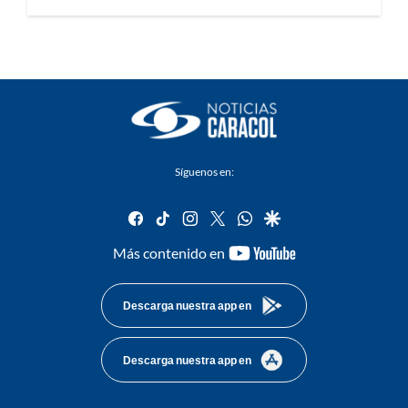
Síguenos en:
facebook
tiktok
instagram
twitter
whatsapp
google
youtube-
Más contenido en
footer
Descarga nuestra app en
Descarga nuestra app en