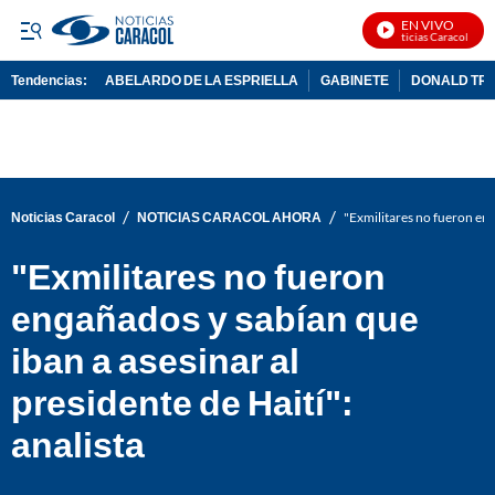
EN VIVO
Noticias Caracol En Vi
Tendencias:
ABELARDO DE LA ESPRIELLA
GABINETE
DONALD TR
PUBLICIDAD
/
/
Noticias Caracol
NOTICIAS CARACOL AHORA
"Exmilitares no fueron enga
"Exmilitares no fueron
engañados y sabían que
iban a asesinar al
presidente de Haití":
analista