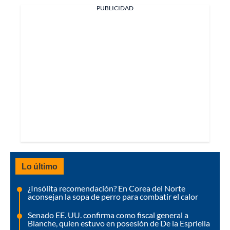
PUBLICIDAD
Lo último
¿Insólita recomendación? En Corea del Norte
aconsejan la sopa de perro para combatir el calor
Senado EE. UU. confirma como fiscal general a
Blanche, quien estuvo en posesión de De la Espriella