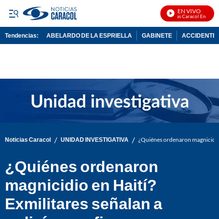
EN VIVO
Noticias Caracol En Vivo
Tendencias:
ABELARDO DE LA ESPRIELLA
GABINETE
ACCIDENTE 
PUBLICIDAD
/
/
Noticias Caracol
UNIDAD INVESTIGATIVA
¿Quiénes ordenaron magnicidio en
¿Quiénes ordenaron
magnicidio en Haití?
Exmilitares señalan a