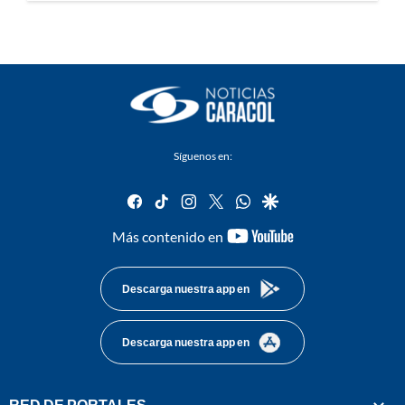
Síguenos en:
facebook
tiktok
instagram
twitter
whatsapp
google
youtube-
Más contenido en
footer
Descarga nuestra app en
Descarga nuestra app en
RED DE PORTALES