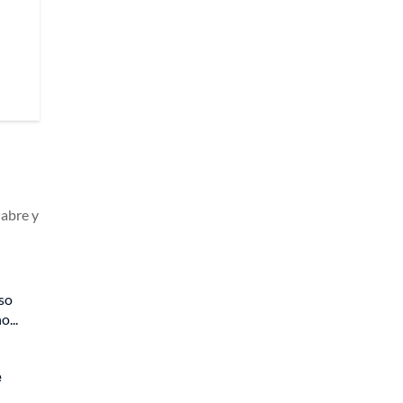
 abre y
iso
...
e