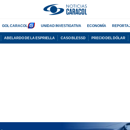
GOL CARACOL
UNIDAD INVESTIGATIVA
ECONOMÍA
REPORTA
ABELARDO DE LA ESPRIELLA
CASO BLESSD
PRECIO DEL DÓLAR
PUBLICIDAD