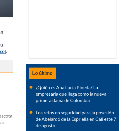
án
su
col
.
Lo último
¿Quién es Ana Lucía Pineda? La
empresaria que llega como la nueva
primera dama de Colombia
Los retos en seguridad para la posesión
mascota
de Abelardo de la Espriella en Cali este 7
 sí
de agosto