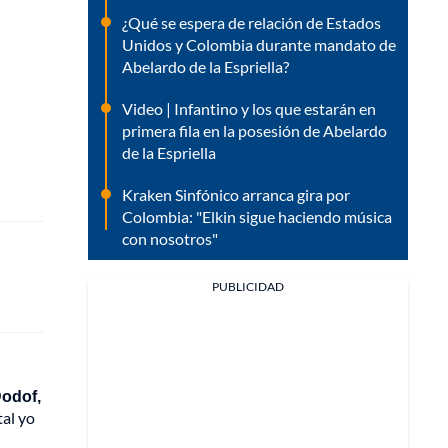
¿Qué se espera de relación de Estados
Unidos y Colombia durante mandato de
Abelardo de la Espriella?
Video | Infantino y los que estarán en
primera fila en la posesión de Abelardo
de la Espriella
Kraken Sinfónico arranca gira por
Colombia: "Elkin sigue haciendo música
con nosotros"
PUBLICIDAD
Dodof,
tal yo