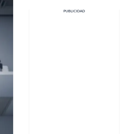
PUBLICIDAD
Facebook
X
Whatsapp
Copiar enlace
Telegram
LinkedIn