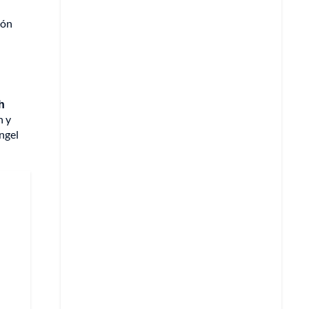
ión
h
n y
Ángel