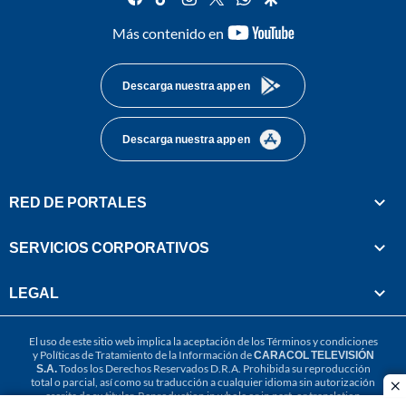
youtube-
Más contenido en
footer
Descarga nuestra app en
Descarga nuestra app en
RED DE PORTALES
SERVICIOS CORPORATIVOS
LEGAL
El uso de este sitio web implica la aceptación de los
Términos y condiciones
y
Políticas de Tratamiento de la Información
de
CARACOL TELEVISIÓN
S.A.
Todos los Derechos Reservados D.R.A. Prohibida su reproducción
total o parcial, así como su traducción a cualquier idioma sin autorización
cl
escrita de su titular. Reproduction in whole or in part, or translation