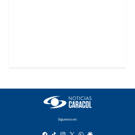
Síguenos en:
facebook
tiktok
instagram
twitter
whatsapp
google