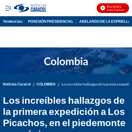
EN VIVO
Noticias Caracol En Viv
Tendencias:
POSESIÓN PRESIDENCIAL
ABELARDO DE LA ESPRIELLA
PUBLICIDAD
/
/
Noticias Caracol
COLOMBIA
Los increíbles hallazgos de la primera expedi
Los increíbles hallazgos de
la primera expedición a Los
Picachos, en el piedemonte