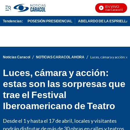
EN VIVO
Noticias Caracol En Viv
Tendencias:
POSESIÓN PRESIDENCIAL
ABELARDO DE LA ESPRIELLA
PUBLICIDAD
/
/
Noticias Caracol
NOTICIAS CARACOL AHORA
Luces, cámara y acción: es
Luces, cámara y acción:
estas son las sorpresas que
trae el Festival
Iberoamericano de Teatro
Desde el 1 y hasta el 17 de abril, locales y visitantes
podrán disfrutar de más de 30 obras en calles y teatros